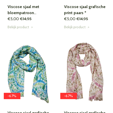
Viscose sjaal met
Viscose sjaal grafische
bloempatroon
print paars *
oranje/fuchsia *
€5,00
€14,95
€5,00
€14,95
Bekijk product
>
Bekijk product
>
-67%
-67%
Viscose sjaal grafische
Viscose sjaal grafische