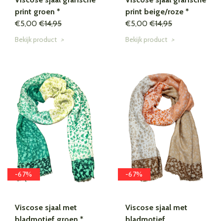
print groen *
print beige/roze *
€5,00
€14,95
€5,00
€14,95
Bekijk product
>
Bekijk product
>
-67%
-67%
Viscose sjaal met
Viscose sjaal met
bladmotief groen *
bladmotief