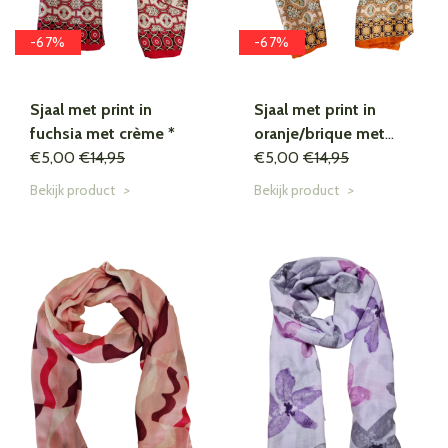
-67%
-67%
Sjaal met print in
Sjaal met print in
fuchsia met crème *
oranje/brique met
€5,00
€14,95
€5,00
crème *
€14,95
Bekijk product
>
Bekijk product
>