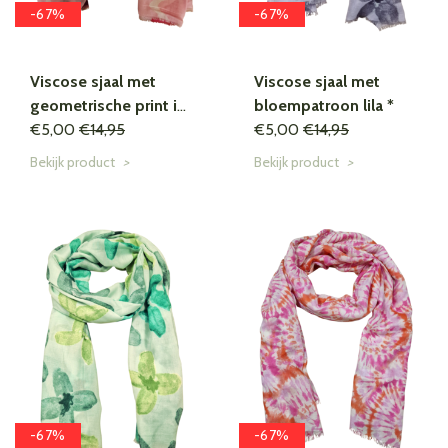
-67%
-67%
Viscose sjaal met
Viscose sjaal met
geometrische print in
bloempatroon lila *
roze *
€5,00
€14,95
€5,00
€14,95
Bekijk product
>
Bekijk product
>
-67%
-67%