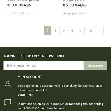
€5,00
€14,95
beige/oranje *
€5,00
€14,95
Bekijk product
>
Bekijk product
>
...
1
2
3
4
5
6
ABONNEER JE OP ONZE NIEUWSBRIEF
Abonneer
MIJN ACCOUNT
Snel regelen in je account. Volg je bestelling, betaal facturen of
retourneer een artikel.
VRAGEN?
U kunt ons bellen op 06-53885324 op maandag t/m donderdag
van 9:00-15:00 uur of mailen naar: