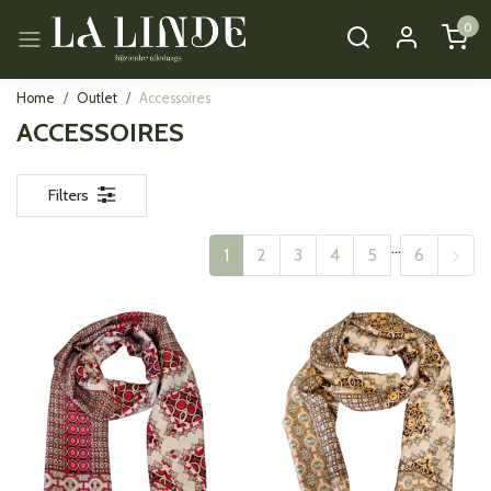
0
Home
Outlet
Accessoires
ACCESSOIRES
Filters
...
1
2
3
4
5
6