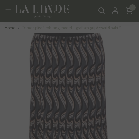
0
Home
Dames plissé rok lang model - grafisch grijs/zwart/khaki *