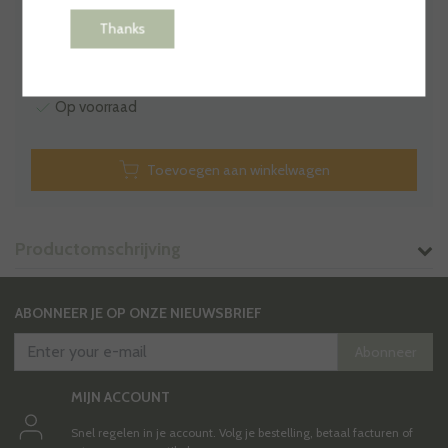
Maak een keuze:
*
Thanks
Op voorraad
Toevoegen aan winkelwagen
Productomschrijving
ABONNEER JE OP ONZE NIEUWSBRIEF
Abonneer
MIJN ACCOUNT
Snel regelen in je account. Volg je bestelling, betaal facturen of