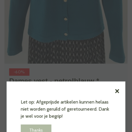
-60%
Dames vest - petrolblauw *
×
€10,00
€24,95
Stukprijs : €0,00 /
Let op: Afgeprijsde artikelen kunnen helaas
Dames vest met V-hals koperkleurige knopen - petrolblauw
niet worden geruild of geretourneerd. Dank
je wel voor je begrip!
Maak een keuze:
*
Thanks