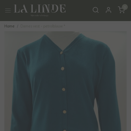
0
Home
Dames vest - petrolblauw *