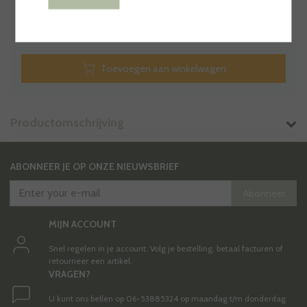
Op voorraad
Toevoegen aan winkelwagen
Productomschrijving
ABONNEER JE OP ONZE NIEUWSBRIEF
Abonneer
MIJN ACCOUNT
Snel regelen in je account. Volg je bestelling, betaal facturen of
retourneer een artikel.
VRAGEN?
U kunt ons bellen op 06-53885324 op maandag t/m donderdag