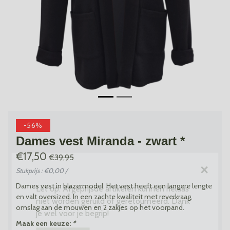
-56%
Dames vest Miranda - zwart *
€17,50
€39,95
×
Stukprijs : €0,00 /
Dames vest in blazermodel. Het vest heeft een langere lengte
Let op: Afgeprijsde artikelen kunnen helaas
en valt oversized. In een zachte kwaliteit met reverkraag,
niet worden geruild of geretourneerd. Dank
omslag aan de mouwen en 2 zakjes op het voorpand.
je wel voor je begrip!
Maak een keuze:
*