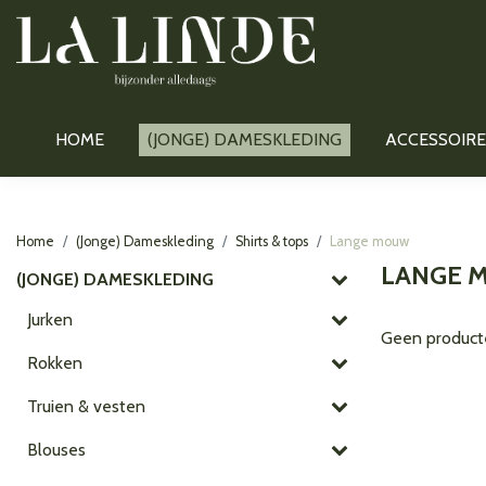
HOME
(JONGE) DAMESKLEDING
ACCESSOIRE
Home
(Jonge) Dameskleding
Shirts & tops
Lange mouw
LANGE 
(JONGE) DAMESKLEDING
Jurken
Geen product
Rokken
Truien & vesten
Blouses