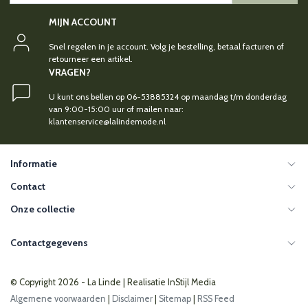
MIJN ACCOUNT
Snel regelen in je account. Volg je bestelling, betaal facturen of
retourneer een artikel.
VRAGEN?
U kunt ons bellen op 06-53885324 op maandag t/m donderdag
van 9:00-15:00 uur of mailen naar:
klantenservice@lalindemode.nl
Informatie
Contact
Onze collectie
Contactgegevens
© Copyright 2026 - La Linde | Realisatie
InStijl Media
Algemene voorwaarden
|
Disclaimer
|
Sitemap
|
RSS Feed