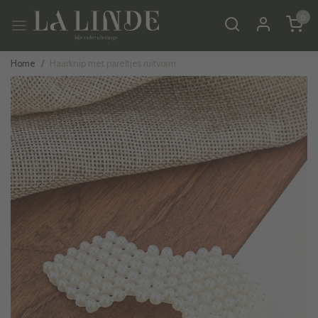
0
Home
Haarknip met pareltjes ruitvorm