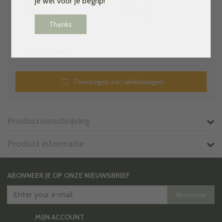
je wel voor je begrip!
Thanks
Op voorraad
Toevoegen aan winkelwagen
Productomschrijving
Product informatie
ABONNEER JE OP ONZE NIEUWSBRIEF
Abonneer
MIJN ACCOUNT