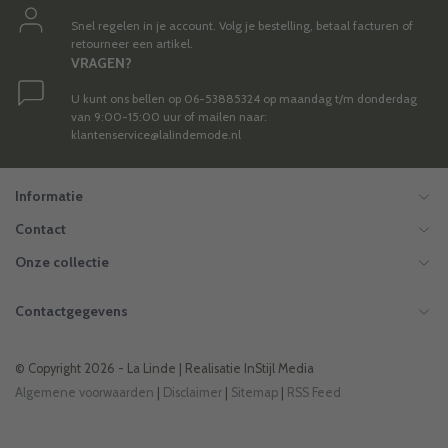
Snel regelen in je account. Volg je bestelling, betaal facturen of
retourneer een artikel.
VRAGEN?
U kunt ons bellen op 06-53885324 op maandag t/m donderdag
van 9:00-15:00 uur of mailen naar:
klantenservice@lalindemode.nl
Informatie
Contact
Onze collectie
Contactgegevens
© Copyright 2026 - La Linde | Realisatie
InStijl Media
Algemene voorwaarden
|
Disclaimer
|
Sitemap
|
RSS Feed