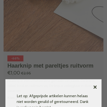
-66%
Haarknip met pareltjes ruitvorm
€1,00
€2,95
Haarknip in een offwhite kleur gemaakt van parels. De knip is
×
nikkel, lood en cadmium vrij. De knip is verkrijgbaar in diverse
varianten
Let op: Afgeprijsde artikelen kunnen helaas
Kies je kleur
niet worden geruild of geretourneerd. Dank