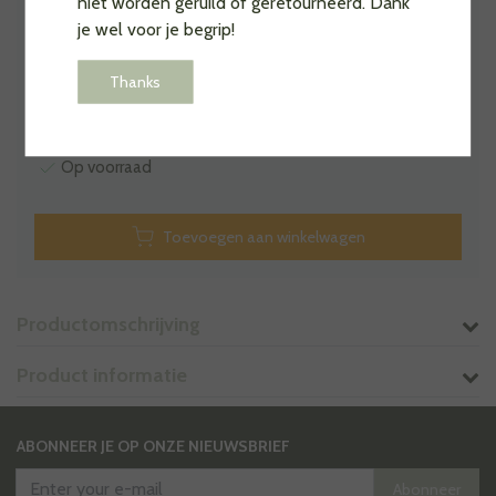
niet worden geruild of geretourneerd. Dank
Kies je kleur
je wel voor je begrip!
Thanks
Op voorraad
Toevoegen aan winkelwagen
Productomschrijving
Product informatie
ABONNEER JE OP ONZE NIEUWSBRIEF
Abonneer