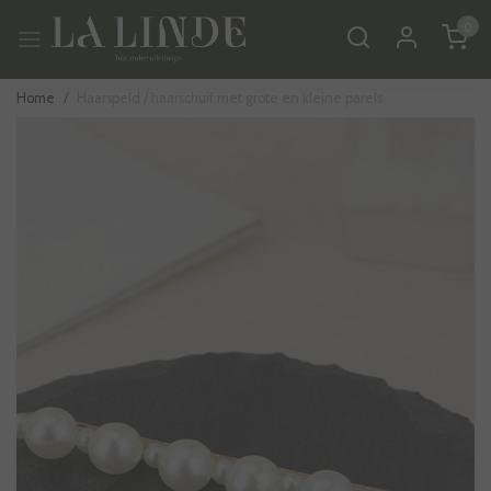
0
Home
Haarspeld / haarschuif met grote en kleine parels