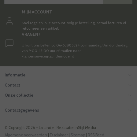
MIJN ACCOUNT
Snel regelen in je account. Volg je bestelling, betaal facturen of
retourneer een artikel.
VRAGEN?
U kunt ons bellen op 06-53885324 op maandag t/m donderdag
van 9:00-15:00 uur of mailen naar:
klantenservice@lalindemode.nl
Informatie
Contact
Onze collectie
Contactgegevens
© Copyright 2026 - La Linde | Realisatie
InStijl Media
Algemene voorwaarden
|
Disclaimer
|
Sitemap
|
RSS Feed