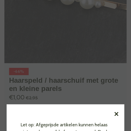
-66%
Haarspeld / haarschuif met grote
en kleine parels
€1,00
€2,95
Haarspeld / haarschuif in een offwhite kleur gemaakt van
×
parels. De schuif is langwerpig en heeft een subtiele vorm. De
schuif is nikkel, lood en cadmium vrij. De knip is verkrijgbaar in
Let op: Afgeprijsde artikelen kunnen helaas
diverse varianten