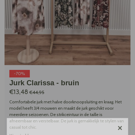
-70%
Jurk Clarissa - bruin
€13,48
€44,95
Comfortabele jurk met halve doorknoopsluiting en kraag. Het
model heeft 3/4 mouwen en maakt de jurk geschikt voor
meerdere seizoenen. De strikceintuur in de taille is
afneembaar en verstelbaar. De jurk is gemakkelijk te stylen van
×
casual tot chic.