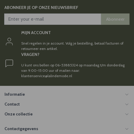
ABONNEER JE OP ONZE NIEUWSBRIEF
Abonneer
MIJN ACCOUNT
Snel regelen in je account. Volg je bestelling, betaal facturen of
retourneer een artikel.
VRAGEN?
U kunt ons bellen op 06-53885324 op maandag t/m donderdag
van 9:00-15:00 uur of mailen naar:
klantenservice@lalindemode.nl
Informatie
Contact
Onze collectie
Contactgegevens