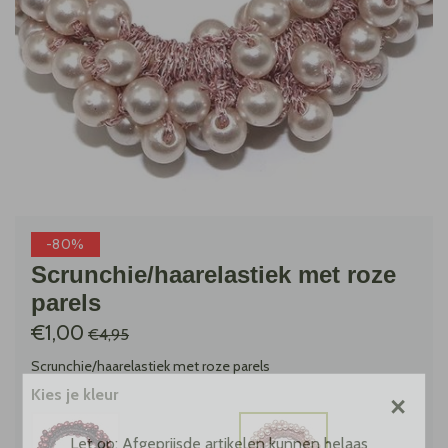
-80%
Scrunchie/haarelastiek met roze
parels
€1,00
€4,95
Scrunchie/haarelastiek met roze parels
×
Kies je kleur
Let op: Afgeprijsde artikelen kunnen helaas