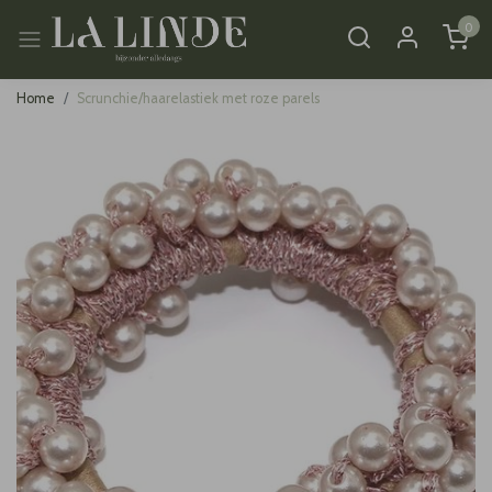
0
Home
Scrunchie/haarelastiek met roze parels