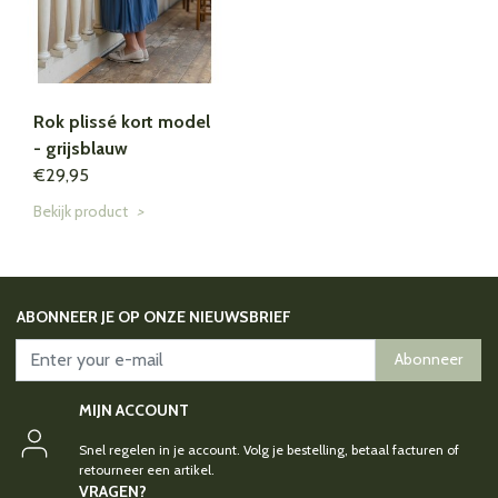
Rok plissé kort model
- grijsblauw
€29,95
Bekijk product
>
ABONNEER JE OP ONZE NIEUWSBRIEF
Abonneer
MIJN ACCOUNT
Snel regelen in je account. Volg je bestelling, betaal facturen of
retourneer een artikel.
VRAGEN?