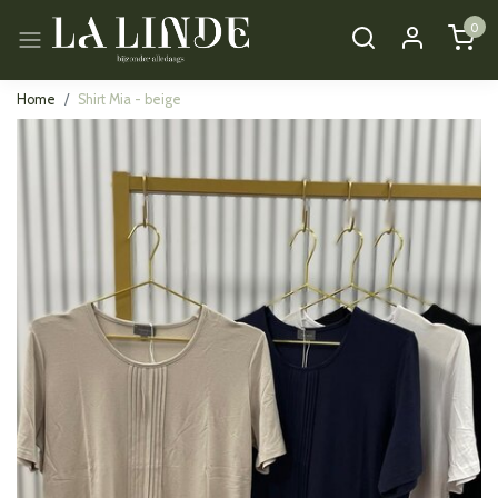
0
Home
Shirt Mia - beige