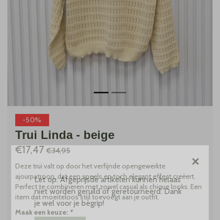
-50%
Trui Linda - beige
€17,47
€34,95
×
Deze trui valt op door het verfijnde opengewerkte
ajourpatroon, dat een speels en toch elegant effect creëert.
Let op: Afgeprijsde artikelen kunnen helaas
Perfect te combineren met zowel casual als chique looks. Een
niet worden geruild of geretourneerd. Dank
item dat moeiteloos stijl toevoegt aan je outfit.
je wel voor je begrip!
Maak een keuze:
*