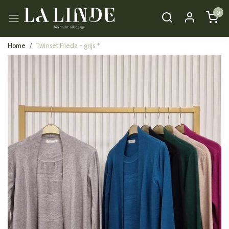
0
Home
Twinset Frieda - grijs *