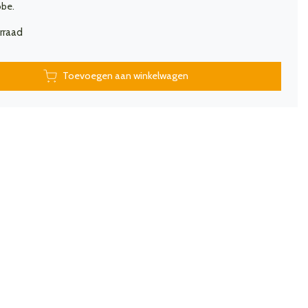
obe.
rraad
Toevoegen aan winkelwagen