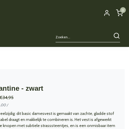
0
antine - zwart
€34,95
0,00 /
veelzijdig: dit basic damesvest is gemaakt van zachte, gladde stof
abel draagt en makkelijk te combineren is. Het vest is afgewerkt
lle knopen met subtiele strasssteentjes, en is een onmisbaar item