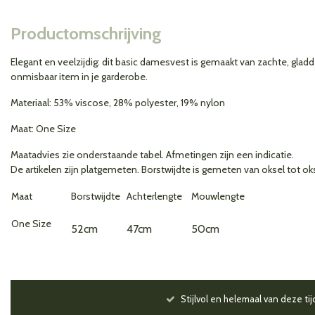
Productomschrijving
Elegant en veelzijdig: dit basic damesvest is gemaakt van zachte, gladd
onmisbaar item in je garderobe.
Materiaal: 53% viscose, 28% polyester, 19% nylon
Maat: One Size
Maatadvies zie onderstaande tabel. Afmetingen zijn een indicatie.
De artikelen zijn platgemeten. Borstwijdte is gemeten van oksel tot oks
Maat
Borstwijdte
Achterlengte
Mouwlengte
One Size
52cm
47cm
50cm
Stijlvol en helemaal van deze tij