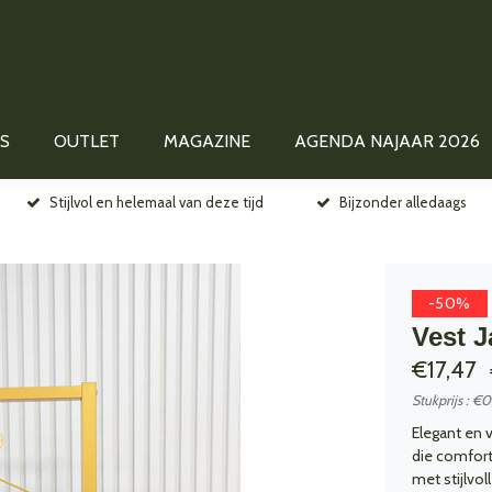
S
OUTLET
MAGAZINE
AGENDA NAJAAR 2026
Stijlvol en helemaal van deze tijd
Bijzonder alledaags
-50%
Vest J
€17,47
Stukprijs : €
Elegant en 
die comfort
met stijlvo