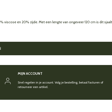
80% viscose en 20% zijde. Met een lengte van ongeveer 120 cm is dit sjaalt
d
MIJN ACCOUNT
Snel regelen in je account. Volg je bestelling, betaal facturen of
retourneer een artikel.